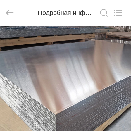
Shandong
Langnai
Metal
Product
Подробная информация о продукте
Co.,Ltd.
All
Rights
Reserved.
ДОМ
ТОВАРЫ
ВИДЕО
О
НАС
ТУР
ПО