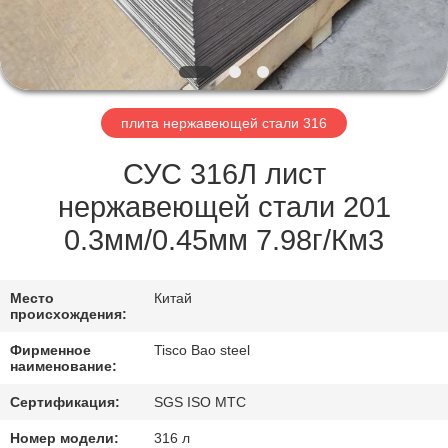
ФАБРИКЕ
КОНТРОЛЬ
КАЧЕСТВА
плита нержавеющей стали 316
СВЯЖИТЕСЬ
СУС 316Л лист
С
нержавеющей стали 201
НАМИ
0.3мм/0.45мм 7.98г/Км3
НОВОСТИ
Место
Китай
происхождения:
Фирменное
Tisco Bao steel
СДЕЛАТЬ
наименование:
ЗАПРОС
Сертификация:
SGS ISO MTC
Номер модели:
316 л