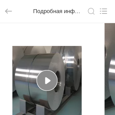
Shandong
Langnai
Metal
Product
Подробная информация о продукте
Co.,Ltd.
All
Rights
Reserved.
ДОМ
ТОВАРЫ
ВИДЕО
О
НАС
ТУР
ПО