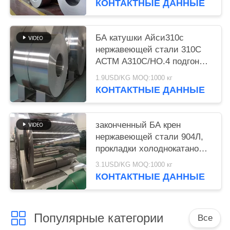
КОНТАКТНЫЕ ДАННЫЕ
БА катушки Айси310с
нержавеющей стали 310С
АСТМ А310С/НО.4 подгонял
длину
1.9USD/KG MOQ:1000 кг
КОНТАКТНЫЕ ДАННЫЕ
законченный БА крен
нержавеющей стали 904Л,
прокладки холоднокатаной
стали катушки 0.5мм СС
3.1USD/KG MOQ:1000 кг
КОНТАКТНЫЕ ДАННЫЕ
Популярные категории
Все