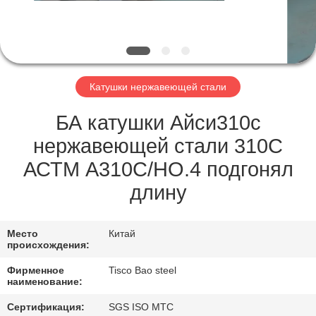
ФАБРИКЕ
КОНТРОЛЬ
КАЧЕСТВА
Катушки нержавеющей стали
СВЯЖИТЕСЬ
БА катушки Айси310с
С
нержавеющей стали 310С
НАМИ
АСТМ А310С/НО.4 подгонял
длину
НОВОСТИ
Место
Китай
происхождения:
СДЕЛАТЬ
Фирменное
Tisco Bao steel
ЗАПРОС
наименование:
Сертификация:
SGS ISO MTC