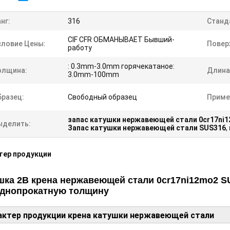
нг:
316
Станд
CIF CFR ОБМАНЫВАЕТ Бывший-
словие Цены:
Повер
работу
: 0.3mm-3.0mm горячекатаное:
олщина:
Длина
3.0mm-100mm
бразец:
Свободный образец
Приме
запас катушки нержавеющей стали 0cr17ni
ыделить:
Запас катушки нержавеющей стали SUS316
,
тер продукции
шка 2B крена нержавеющей стали 0cr17ni12mo2 S
днопрокатную толщину
актер продукции крена катушки нержавеющей стали