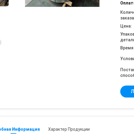
Оплат
Колич
заказа
Цена:
Упако
детал
Время
Услов
Поста
спосо
Л
обная Информация
Характер Продукции