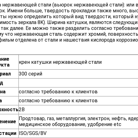
 нержавеющей стали (вьюрок нержавеющей стали): или 
к. Имени больше, твердость прокладки также много, вы
ты нужно определить который вид твердости, который н
имость зеркала 8K). Ширина катушки, являются следующим
 так далее. Ее можно также разделить согласно требования
у что нержавеющая сталь содержит хромий, поверхность 
фильм отделена от стали и нашествия кислорода коррозио
ание
крен катушки нержавеющей стали
укта
риал
300 серий
д
на
согласно требованию к клиентов
а
согласно требованию к клиентов
рхность
2B
Продтовар, газ, металлургия, электрон, нефть, яде
енение
медицинское оборудование, удобрение etc
стации
ISO/SGS/BV