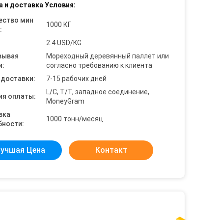
а и доставка Условия:
ество мин
1000 КГ
:
2.4 USD/KG
вывая
Мореходный деревянный паллет или
и:
согласно требованию к клиента
 доставки:
7-15 рабочих дней
L/C, T/T, западное соединение,
ия оплаты:
MoneyGram
вка
1000 тонн/месяц
бности:
учшая Цена
Контакт