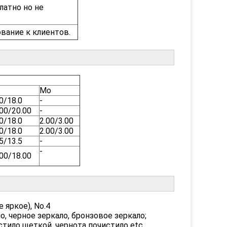
латно но не
вание к клиентов.
Mo
0/18.0
-
.00/20.00
-
0/18.0
2.00/3.00
0/18.0
2.00/3.00
5/13.5
-
-
.00/18.00
 яркое), No.4
, черное зеркало, бронзовое зеркало;
стило щеткой, чернота почистило etc