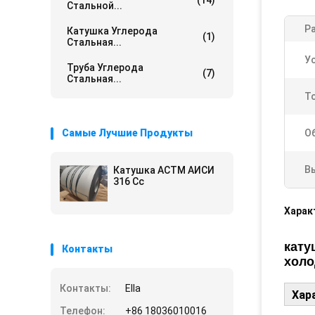
(14)
Стальной...
Ра
Катушка Углерода
(1)
Стальная...
У
Труба Углерода
(7)
Стальная...
Т
Самые Лучшие Продукты
О
В
Катушка АСТМ АИСИ
316 Сс
Харак
кату
Контакты
холо
Контакты:
Ella
Хар
Телефон:
+86 18036010016