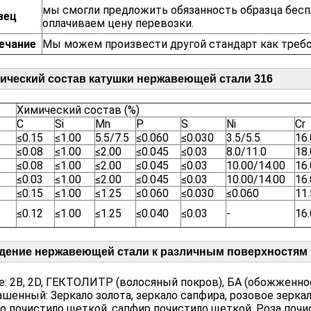
мы смогли предложить обязанность образца бесп
зец
оплачиваем цену перевозки.
ечание
Мы можем произвести другой стандарт как требо
ический состав катушки нержавеющей стали 316
Химический состав (%)
C
Si
Mn
P
S
Ni
Cr
≤0.15
≤1.00
5.5/7.5
≤0.060
≤0.030
3.5/5.5
16.
≤0.08
≤1.00
≤2.00
≤0.045
≤0.03
8.0/11.0
18
≤0.08
≤1.00
≤2.00
≤0.045
≤0.03
10.00/14.00
16.
≤0.03
≤1.00
≤2.00
≤0.045
≤0.03
10.00/14.00
16.
≤0.15
≤1.00
≤1.25
≤0.060
≤0.030
≤0.060
11.
≤0.12
≤1.00
≤1.25
≤0.040
≤0.03
-
16
дение нержавеющей стали к различным поверхностям
: 2B, 2D, ГЕКТОЛИТР (волосяный покров), БА (обожженное
шенный: Зеркало золота, зеркало сапфира, розовое зеркало
о почистило щеткой, сапфир почистило щеткой, Роза почи