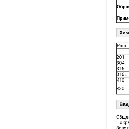
Обра
Прим
Хим
Ранг
201
304
316
316L
410
430
Вве
Общее
Покра
Золот