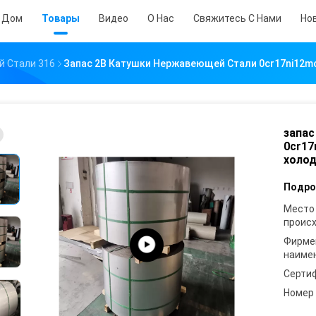
Дом
Товары
Видео
О Нас
Свяжитесь С Нами
Но
 Стали 316
Запас 2B Катушки Нержавеющей Стали 0cr17ni12m
запас
0cr17
холо
Подро
Место
проис
Фирме
наиме
Серти
Номер