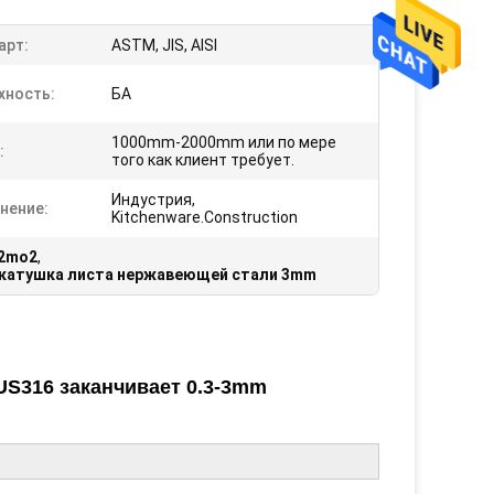
арт:
ASTM, JIS, AISI
хность:
БА
1000mm-2000mm или по мере
:
того как клиент требует.
Индустрия,
нение:
Kitchenware.Construction
12mo2
,
катушка листа нержавеющей стали 3mm
US316 заканчивает 0.3-3mm