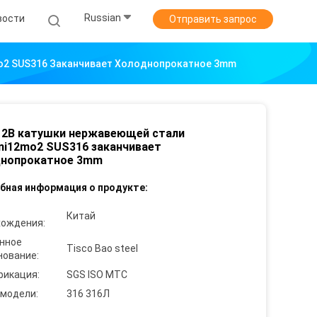
Russian
вости
Отправить запрос
o2 SUS316 Заканчивает Холоднопрокатное 3mm
 2B катушки нержавеющей стали
ni12mo2 SUS316 заканчивает
днопрокатное 3mm
бная информация о продукте:
Китай
хождения:
нное
Tisco Bao steel
нование:
фикация:
SGS ISO MTC
 модели:
316 316Л