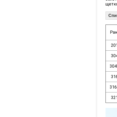
щетко
Спи
Ран
20
30
304
31
316
32