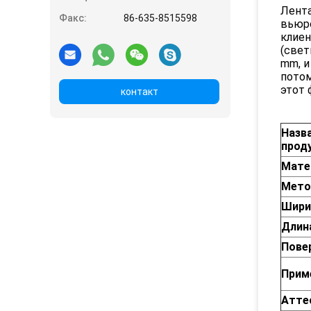
Лента
Факс:
86-635-8515598
вьюро
клиен
(свет
mm, и
потом
этот 
контакт
Назв
прод
Мате
Мето
Шири
Длин
Пове
Прим
Атте