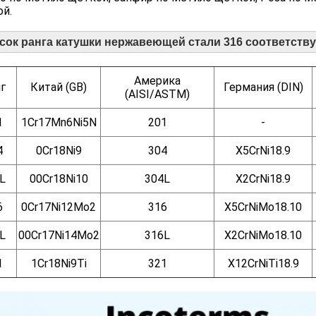
й.
сок ранга катушки нержавеющей стали 316 соответств
Америка
г
Китай (GB)
Германия (DIN)
(AISI/ASTM)
1
1Cr17Mn6Ni5N
201
-
4
0Cr18Ni9
304
X5CrNi18.9
L
00Cr18Ni10
304L
X2CrNi18.9
6
0Cr17Ni12Mo2
316
X5CrNiMo18.10
L
00Cr17Ni14Mo2
316L
X2CrNiMo18.10
1
1Cr18Ni9Ti
321
X12CrNiTi18.9