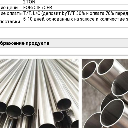
2TON
вие цены
FOB/CIF /CFR
вие оплаты
T/T, L/C (депозит byT/T 30% и оплата 70% пере
5-10 дней, основанных на запасе и количестве 
 поставки
бражение продукта