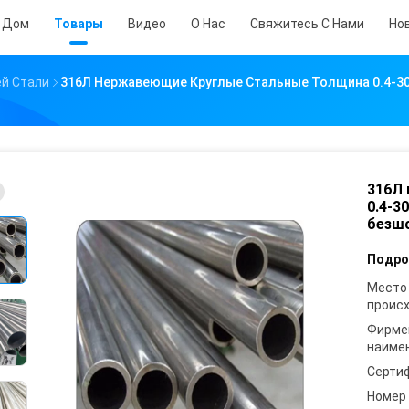
Дом
Товары
Видео
О Нас
Свяжитесь С Нами
Но
й Стали
316Л Нержавеющие Круглые Стальные Толщина 0.4-3
316Л
0.4-3
безшо
Подро
Место
проис
Фирме
наиме
Серти
Номер