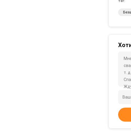
тег:
Без
Хоти
Мне
сва
т. д
Спа
Жду