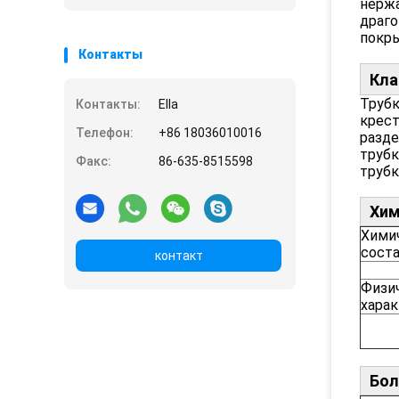
нержа
драго
покр
Контакты
Кла
Трубк
Контакты:
Ella
крес
Телефон:
+86 18036010016
разде
трубк
Факс:
86-635-8515598
трубк
Хим
Хими
сост
контакт
Физи
хара
Бол