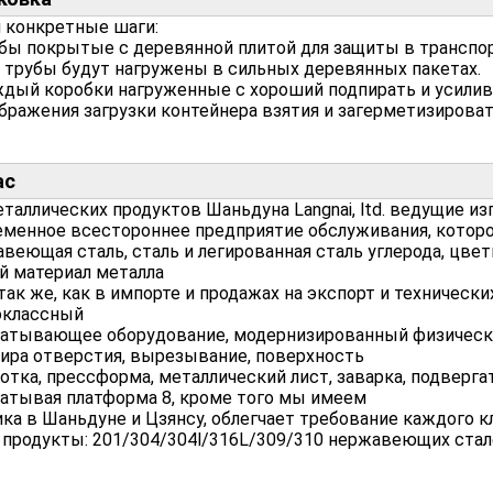
 конкретные шаги:
убы покрытые с деревянной плитой для защиты в транспор
е трубы будут нагружены в сильных деревянных пакетах.
ждый коробки нагруженные с хороший подпирать и усилив
ображения загрузки контейнера взятия и загерметизироват
ас
еталлических продуктов Шаньдуна Langnai, ltd. ведущие и
менное всестороннее предприятие обслуживания, которо
веющая сталь, сталь и легированная сталь углерода, цве
й материал металла
 так же, как в импорте и продажах на экспорт и техничес
оклассный
атывающее оборудование, модернизированный физически
ира отверстия, вырезывание, поверхность
отка, прессформа, металлический лист, заварка, подверг
атывая платформа 8, кроме того мы имеем
ка в Шаньдуне и Цзянсу, облегчает требование каждого к
продукты: 201/304/304l/316L/309/310 нержавеющих стал