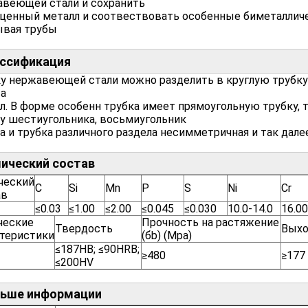
веющей стали и сохранить
ценный металл и соотвествовать особенные биметалличе
ывая трубы
ссификация
у нержавеющей стали можно разделить в круглую трубку
та
л. В форме особенн трубка имеет прямоугольную трубку, 
у шестиугольника, восьмиугольник
а и трубка различного раздела несимметричная и так далее
ический состав
ческий
C
Si
Mn
P
S
Ni
Cr
ав
≤0.03
≤1.00
≤2.00
≤0.045
≤0.030
10.0-14.0
16.0
ческие
Прочность на растяжение
Твердость
Выхо
ктеристики
(бb) (Mpa)
≤187HB; ≤90HRB;
≥480
≥177
≤200HV
ьше информации