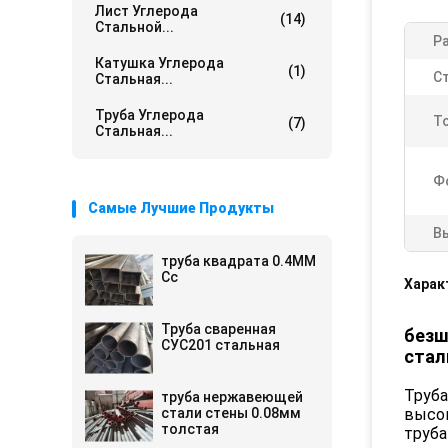
Лист Углерода
(14)
Стальной...
Ра
Катушка Углерода
(1)
С
Стальная...
Труба Углерода
Т
(7)
Стальная...
Ф
Самые Лучшие Продукты
В
труба квадрата 0.4ММ
Сс
Харак
Труба сваренная
безш
СУС201 стальная
стал
Труба
труба нержавеющей
стали стены 0.08мм
высо
толстая
труба