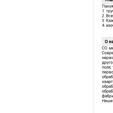
Пакуя
1. тр
2. Вс
3. Ка
4. из
О н
CO. м
Совре
нержа
друго
поля,
перв
обраб
кварт
обраб
обраб
фабри
Наши 