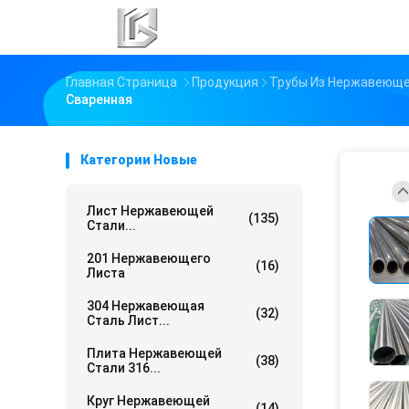
Главная Страница
Продукция
Трубы Из Нержавеюще
Сваренная
Категории Новые
Лист Нержавеющей
(135)
Стали...
201 Нержавеющего
(16)
Листа
304 Нержавеющая
(32)
Сталь Лист...
Плита Нержавеющей
(38)
Стали 316...
Круг Нержавеющей
(14)