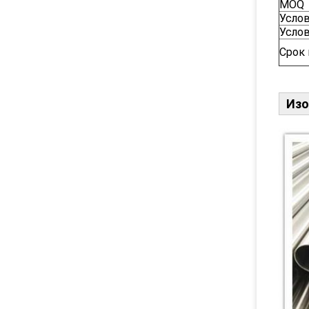
MOQ
Усло
Усло
Срок
Изо