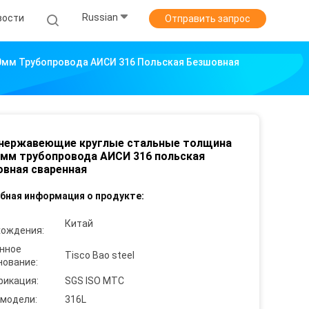
Russian
вости
Отправить запрос
0мм Трубопровода АИСИ 316 Польская Безшовная
 нержавеющие круглые стальные толщина
0мм трубопровода АИСИ 316 польская
вная сваренная
бная информация о продукте:
Китай
хождения:
нное
Tisco Bao steel
нование:
фикация:
SGS ISO MTC
 модели:
316L