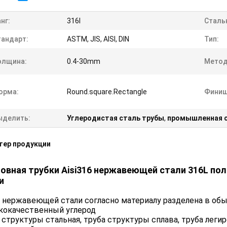
нг:
316l
Стальн
тандарт:
ASTM, JIS, AISI, DIN
Тип:
олщина:
0.4-30mm
Метод
орма:
Round.square.Rectangle
Финиш
ыделить:
Углеродистая сталь трубы
,
промышленная с
тер продукции
овная трубки Aisi316 нержавеющей стали 316L по
и
 нержавеющей стали согласно материалу разделена в обы
кокачественный углерод
 структуры стальная, труба структуры сплава, труба легир