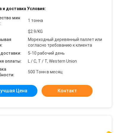
а и доставка Условия:
ество мин
1 тонна
:
$2.9/KG
вывая
Мореходный деревянный паллет или
и:
согласно требованию к клиента
 доставки:
5-10 рабочий день
ия оплаты:
L / C, T / T, Western Union
вка
500 Тонн в месяц
бности:
учшая Цена
Контакт