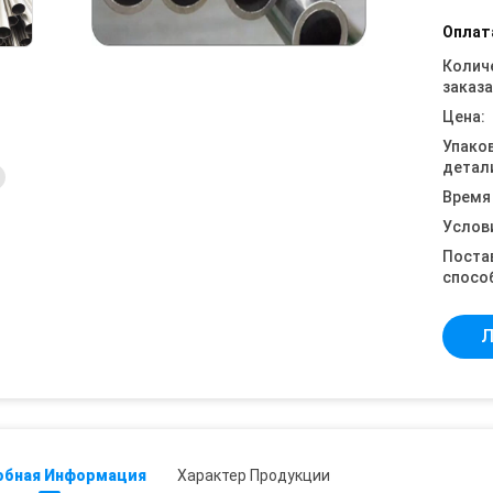
Оплат
Колич
заказа
Цена:
Упако
детал
Время
Услов
Поста
спосо
Л
обная Информация
Характер Продукции