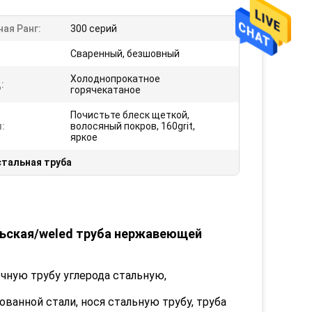
ая Ранг:
300 серий
Сваренный, безшовный
Холоднопрокатное
:
горячекатаное
Почистьте блеск щеткой,
:
волосяный покров, 160grit,
яркое
тальная труба
льская/weled труба нержавеющей
чную трубу углерода стальную,
ованной стали, нося стальную трубу, труба