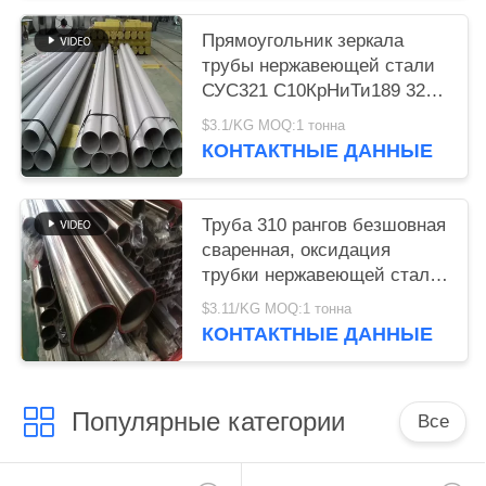
Прямоугольник зеркала
трубы нержавеющей стали
СУС321 С10КрНиТи189 321
польский круглый
$3.1/KG MOQ:1 тонна
квадратный
КОНТАКТНЫЕ ДАННЫЕ
Труба 310 рангов безшовная
сваренная, оксидация
трубки нержавеющей стали
310с устойчивая
$3.11/KG MOQ:1 тонна
КОНТАКТНЫЕ ДАННЫЕ
Популярные категории
Все