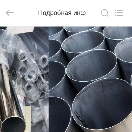
Shandong
Langnai
Metal
Product
Подробная информация о продукте
Co.,Ltd.
All
Rights
Reserved.
ДОМ
ТОВАРЫ
ВИДЕО
О
НАС
ТУР
ПО