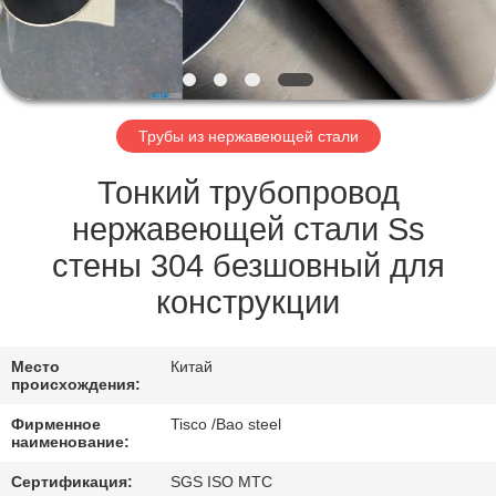
ФАБРИКЕ
КОНТРОЛЬ
КАЧЕСТВА
Трубы из нержавеющей стали
СВЯЖИТЕСЬ
Тонкий трубопровод
С
нержавеющей стали Ss
НАМИ
стены 304 безшовный для
конструкции
НОВОСТИ
Место
Китай
происхождения:
СДЕЛАТЬ
Фирменное
Tisco /Bao steel
ЗАПРОС
наименование:
Сертификация:
SGS ISO MTC